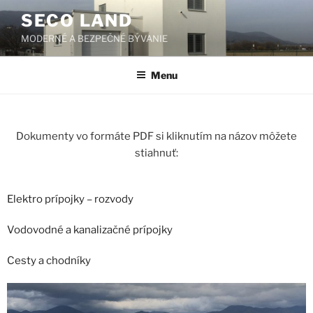
SECO LAND
MODERNÉ A BEZPEČNÉ BÝVANIE
Menu
Dokumenty vo formáte PDF si kliknutím na názov môžete
stiahnuť:
Elektro prípojky – rozvody
Vodovodné a kanalizačné prípojky
Cesty a chodníky